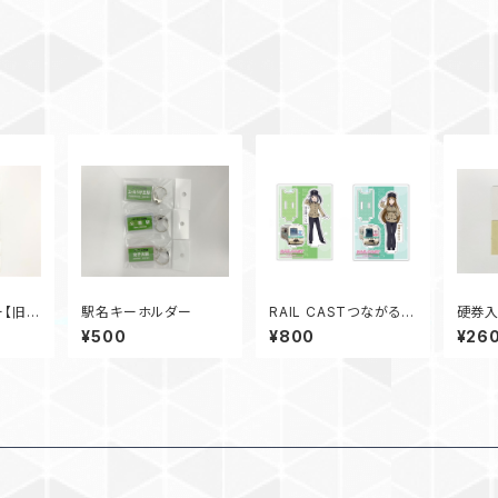
ー【旧製
駅名キーホルダー
RAIL CASTつながるア
硬券入
クリルフィギュア
丘駅・
¥500
¥800
¥26