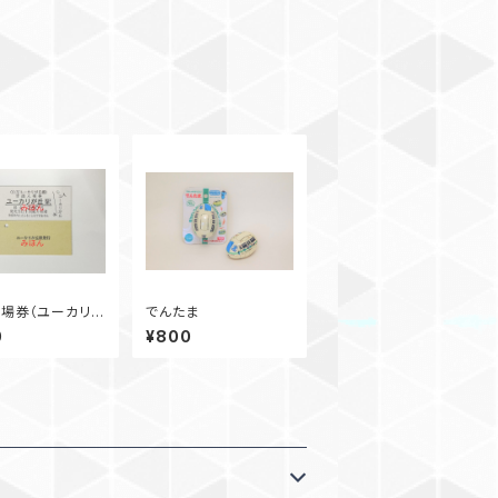
場券（ユーカリが
でんたま
公園駅）
0
¥800