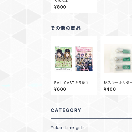
でんたま
¥800
その他の商品
RAIL CASTキラ鉄ファ
駅名キーホルダ
イル
品】
¥600
¥400
CATEGORY
Yukari Line girls